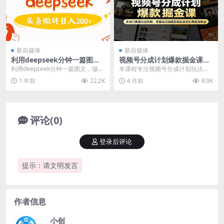
新自媒体
新自媒体
利用deepseek分钟一篇图
视频号分成计划爆款掘金课：
文，做头条日入3张
多热门赛道玩法拆解，零基础
利用deepseek分钟一篇图文，做头
本课程专注视频号分成计划玩法教
无脑混剪轻松实现长期被动收
条日入3张 课程内容： 账号的注册
学，覆盖 7080 怀旧、明星娱乐、
1 年前
22.2K
4 月前
8.9K
益
小红书...
体育赛事、趣味...
评论(0)
登录后评论
提示：请文明发言
作者信息
小创