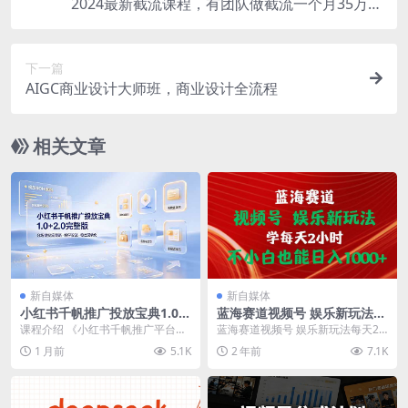
2024最新截流课程，有团队做截流一个月35万利
润，团队4个人
下一篇
AIGC商业设计大师班，商业设计全流程
相关文章
新自媒体
新自媒体
小红书千帆推广投放宝典1.0+
蓝海赛道视频号 娱乐新玩法每
2.0完整版，分场景投流策略，
天2小时小白也能日入1000+
课程介绍 《小红书千帆推广平台投
蓝海赛道视频号 娱乐新玩法每天2
帮助商家科学投放稳定提转化
放宝典》，简称”千帆推广宝典“，是
小时小白也能日入1000+
1 月前
5.1K
2 年前
7.1K
指导千帆推广用...