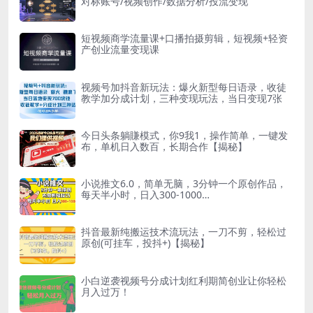
对标账号/视频创作/数据分析/投流变现
短视频商学流量课+口播拍摄剪辑，​短视频+轻资
产创业流量变现课
视频号加抖音新玩法：爆火新型每日语录，收徒
教学加分成计划，三种变现玩法，当日变现7张
今日头条躺賺模式，你9我1，操作简单，一键发
布，单机日入数百，长期合作【揭秘】
小说推文6.0，简单无脑，3分钟一个原创作品，
每天半小时，日入300-1000…
抖音最新纯搬运技术流玩法，一刀不剪，轻松过
原创(可挂车，投抖+)【揭秘】
小白逆袭视频号分成计划红利期简创业让你轻松
月入过万！