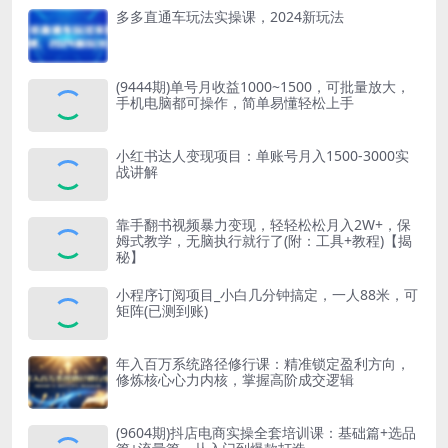
多多直通车玩法实操课，2024新玩法
(9444期)单号月收益1000~1500，可批量放大，
手机电脑都可操作，简单易懂轻松上手
小红书达人变现项目：单账号月入1500-3000实
战讲解
靠手翻书视频暴力变现，轻轻松松月入2W+，保
姆式教学，无脑执行就行了(附：工具+教程)【揭
秘】
小程序订阅项目_小白几分钟搞定，一人88米，可
矩阵(已测到账)
年入百万系统路径修行课：精准锁定盈利方向，
修炼核心心力内核，掌握高阶成交逻辑
(9604期)抖店电商实操全套培训课：基础篇+选品