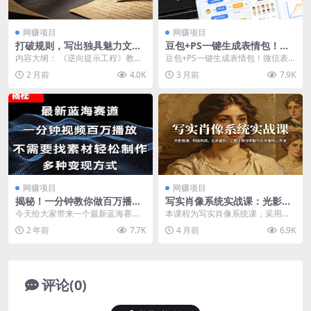
网赚项目
网赚项目
打破规则，写出独具魅力文
豆包+PS一键生成表情包！微
案！揭秘引人注目的写作秘
信表情上架全流程详解，新手
内容大纲： 《逆向提示工程》教您
豆包+PS一键生成表情包！微信表
诀！【原创双语字幕】
零门槛上手，轻松搭建被动收
突破AI常规限制，撰写富有冲击力
情上架全流程详解，新手零门槛上
2 月前
4.0K
3 月前
7.9K
入渠道
且独一无二的文案...
手，轻松搭建被动收...
网赚项目
网赚项目
揭秘！一分钟教你做百万播放
写实肖像系统实战课：光影推
量视频，条条爆款，各大平台
理、构图构成、色彩置换，手
今天给大家带来一个最新蓝海赛
本课程为写实肖像系统课，采用分
自然流，轻松月…
把手教你掌握写实肖像核心方
道，不用自己找素材还能制作出条
阶段递进式教学，从基础造型、绘
2 年前
7.7K
4 月前
6.9K
法
条爆款的视频，播放高，...
画节奏与对比入手，逐...
评论(0)