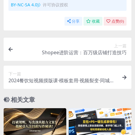
BY-NC-SA 4.0)》
许可协议授权
分享
收藏
点赞(
0
)
上一篇
Shopee进阶运营：百万级店铺打造技巧
下一篇
2024餐饮短视频摸版课·模板套用·视频裂变·同城引
流·成交获客
相关文章