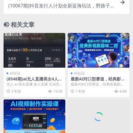
(10067期)抖音发行人计划全新蓝海玩法，野路子赚
取收益，一单35，日入上千很简单!
相关文章
AI玩法
AI玩法
(8548期)ai无人直播美女4人组
最新AI对口型赛道，经典影视
整蛊教程 【附全套资料以及教
剧趣味二创，1条视频涨粉400
无人 ai 美女直播 多人直播 互动性
最新AI对口型赛道，经典影视剧趣
程】
0+，保姆级教程
更强，每个美女都能出 境 有竞争就
味二创，1条视频涨粉4000+，保姆
3 年前
19.2K
1 年前
6.9K
有收益。...
级教程 项目...