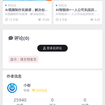
AI玩法
AI玩法
Ai视频制作实操课，解决创意
AI智能体+一人公司实战训练
枯竭、效率低下痛点，实现日
营，1小时干完别人10小时的
Ai视频制作实操课，解决创意枯
AI智能体+一人公司实战训练营，1
更量产可持续变现
活，彻底解放自己的双手
竭、效率低下痛点，实现日更量产
小时干完别人10小时的活，彻底解
12 月前
25.0K
4 月前
9.2K
可持续变现 课程介绍...
放自己的双手 ...
评论(0)
登录后评论
提示：请文明发言
作者信息
小创
等级
SVIP会员
25940
0
0