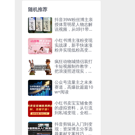
随机推荐
抖音39W粉丝博主亲
授体育明星人物志解
说视频，从0到1带你
进精选签独家，单日
收益1k+
小红书博主涨粉变现
实战课，新手快速涨
粉并实现低粉高变现
全流程
疯狂动物城情侣装打
卡短视频制作教学，
把浪漫照进现实，快
速涨粉
公众号流量主之未来
赛道，高爆款篇篇10
w+阅读
小红书卖宝宝辅食类
的虚拟资料，从引流
到私域变现，全程干
货，简单粗暴，轻松
上手
抖音剪辑从入门到变
现：资深博主分享选
题素材文案技巧，详