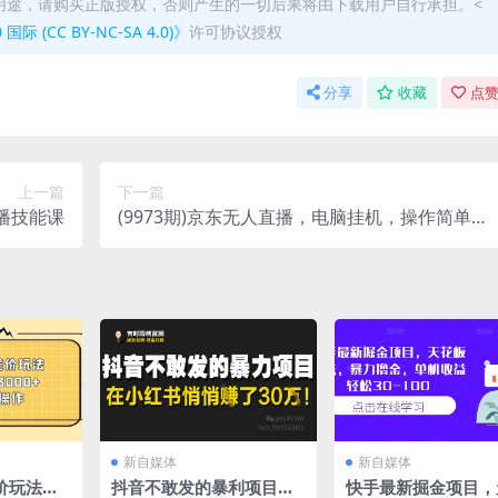
用途，请购买正版授权，否则产生的一切后果将由下载用户自行承担。<
(CC BY-NC-SA 4.0)》
许可协议授权
分享
收藏
点赞
上一篇
下一篇
播技能课
(9973期)京东无人直播，电脑挂机，操作简单，
懒人专属，可矩阵操作 单号日入200-300
新自媒体
新自媒体
价玩法，
抖音不敢发的暴利项目，
快手最新掘金项目，