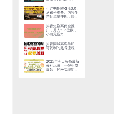
解剪辑步骤规避创作
误区
小红书矩阵引流3.0，
从账号准备、内容生
产到流量变现，快速
掌握低成本高效获客
策略
抖音短剧高佣金推
广，月入5~6位数，
小白无压力
抖音同城高客单IP—
可复制的起号流程
2025年今日头条最新
暴利玩法，一键生成
爆款，轻松实现矩阵
日入3000+