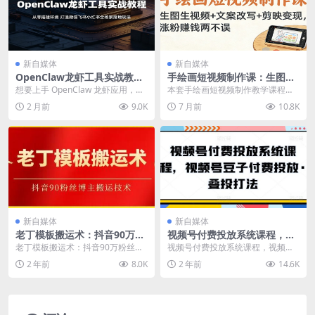
新自媒体
新自媒体
OpenClaw龙虾工具实战教
手绘画短视频制作课：生图生
程：从零搭建环境，打通微信
视频+文案改写+剪映变现，涨
想要上手 OpenClaw 龙虾应用，实
本套手绘画短视频制作教学课程，
飞书小红书全场景落地玩法
粉赚钱两不误
现多平台自动化操作却不知如何部
专为想抢占平台热门赛道、实现涨
2 月前
9.0K
7 月前
10.8K
署配置？本...
粉变现的创作者打造。...
新自媒体
新自媒体
老丁模板搬运术：抖音90万粉
视频号付费投放系统课程，视
丝博主搬运技术【揭秘】
频号豆子付费投放·叠投打法
老丁模板搬运术：抖音90万粉丝博
视频号付费投放系统课程，视频号
主搬运技术【揭秘】 项目介绍： 抖
豆子付费投放·叠投打法 课程内容：
2 年前
8.0K
2 年前
14.6K
音90万粉丝博...
投放账户模型搭...