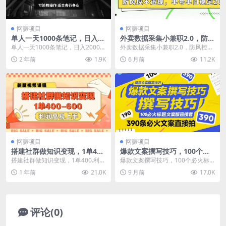
网赚项目
网赚项目
单人一天1000条笔记，日入20
外卖数据采集小兼职2.0，防风
00+，BOSS直聘的正确玩法
控不违规，单号单日稳定20+
单人一天1000条笔记，日入2000
外卖数据采集小兼职2.0，防风控不
【揭秘】
+，BOSS直聘的正确玩法【揭秘】
违规，单号单日稳定20+ 其实外卖
2 年前
1.9K
6 月前
11.2K
做小红书...
数据采集的玩...
网赚项目
网赚项目
搭建社群做知识变现，1单40
爆款文案撰写技巧，100个必
0.利润高易上手
火标题文案模版直接套，390
搭建社群做知识变现，1单400.利润
爆款文案撰写技巧，100个必火标
条必火文案直接拍
高易上手 项目介绍 知识变现项目从
题文案模版直接套，390条必火文
1 年前
21.0K
9 月前
17.0K
互联网进入...
案直接拍 小白必...
评论(0)