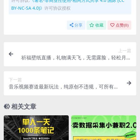
许可协议:
《署名-非商业性使用-相同方式共享 4.0 国际 (CC
BY-NC-SA 4.0)》
许可协议授权
分享
收藏
点赞(
0
)
上一篇
祈福壁纸直播，礼物满天飞，无需露脸，轻松月入
过万!(附源文件素材)【揭秘】
下一篇
音乐视频赛道最新玩法，纯原创不违规，可所有平
台同时发布，会点剪辑即可轻松拿捏【揭秘】
相关文章