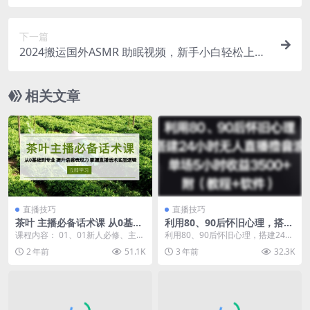
网赚知识付费IP，小白喂饭级教程【揭秘】
下一篇
2024搬运国外ASMR 助眠视频，新手小白轻松上手
日入200左右【揭秘】
相关文章
直播技巧
直播技巧
茶叶 主播必备话术课 从0基础
利用80、90后怀旧心理，搭建
到专业 提升语感表现力 掌握
24小时无人直播撸音浪，单场
课程内容： 01、01新人必修、主播
利用80、90后怀旧心理，搭建24小
直播话术底层逻辑
5小时收益3500+(教程+软件)
如何提升语感表现力(1).mp4 02、0
时无人直播撸音浪，单场5小时收益
2 年前
51.1K
3 年前
32.3K
【揭秘】
2...
3500+（...