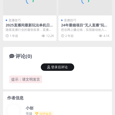
直播技巧
直播技巧
2025直播间最新玩法单机日入
24年最稳项目“无人直播”玩
1000+ 全自动运行 可矩阵操作
法，每月躺赚6000+，有手就
随着直播行业的蓬勃发展，直播间
想在网上赚点钱，实现被动收入，
会，新手福音
互动数据（点赞、关注、评论）已
有什么投资小但能赚到钱的好方法
1 年前
12.2K
2 年前
4.1K
成为衡量主播人气和商...
呢？抖音无人直播是个...
评论(0)
登录后评论
提示：请文明发言
作者信息
小创
等级
SVIP会员