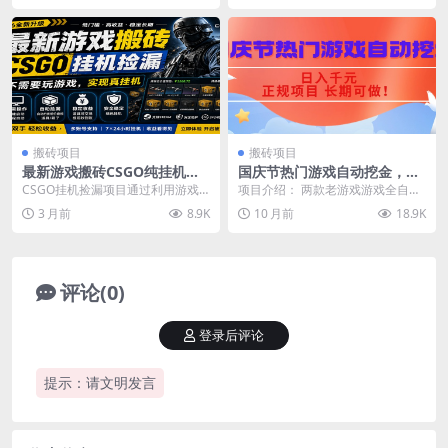
搬砖项目
搬砖项目
最新游戏搬砖CSGO纯挂机，
国庆节热门游戏自动挖金，日
真挂机月入1W+，五一小高峰
入千元，正规项目 长期可做！
CSGO挂机捡漏项目通过利用游戏
项目介绍： 两款老游戏游戏全自动
上车可吃肉，手机即可操作
饰品交易机制，结合薄凉软件辅助
挖金项目，每天轻松日入1000+ 项
3 月前
8.9K
10 月前
18.9K
捡漏，实现盈利。 ...
目长期稳定，...
评论(0)
登录后评论
提示：请文明发言