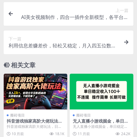
上一篇
AI美女视频制作，四合一插件全新模型，各平台暴
力起号，新手小白无压力，保守估计日入600+【揭
秘】
下一篇
利用信息差赚差价，轻松又稳定，月入四五位数
【揭秘】
相关文章
搬砖项目
搬砖项目
抖音游戏独家高阶大佬玩法，
无人直播小游戏掘金，单日稳
日入1k+，变现立竿见影超高
定收入100+，不违规操作简单
抖音游戏独家高阶大佬玩法，日入1
无人直播小游戏掘金，单日稳定收
效，无需播放量，干就完事了
长期可做
k+，变现立竿见影超高效，无需播
入100+，不违规操作简单 长期可做
10 月前
18.1K
11 月前
24.2K
【揭秘】
放量，干就完事了...
课程下载：