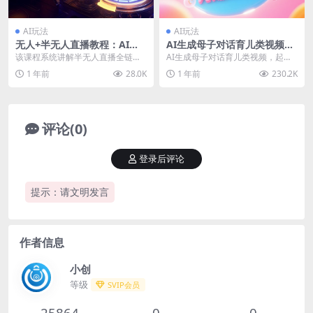
AI玩法
AI玩法
无人+半无人直播教程：AI工
AI生成母子对话育儿类视频，
具+场景搭建，0到1掌握核心
起号快爆款多，小白宝妈轻松
该课程系统讲解半无人直播全链路
AI生成母子对话育儿类视频，起号
技术(6月更新
学，多渠道变现，月入1W+
技术，涵盖直播助手使用、起号策
快爆款多，小白宝妈轻松学，多渠
1 年前
28.0K
1 年前
230.2K
略(微付费/自然流)...
道变现，月入1W+...
评论(0)
登录后评论
提示：请文明发言
作者信息
小创
等级
SVIP会员
25864
0
0