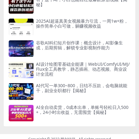
秘】
2025AI超逼真美女视频暴力引流，一周1w+粉，
操作简单小白可做，躺赚视频收益
谷歌AI科幻短片创作课：概念设计，AI影像生
成，后期剪辑，解锁专业影视制作能力
AI设计绘图零基础全能课｜WebUI/ComfyUI/MJ/
Flux全工具教学，静态插画、动态视频、商业设
计全流程
AI代写一单300~800，日结不压款，会电脑就能
干，副业全职都行【揭秘】
AI全自动卖货，0成本出单，单账号轻松日入500
+，24小时出收益，无需囤货【揭秘】