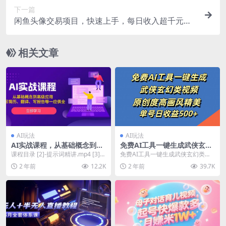
下一篇
闲鱼头像交易项目，快速上手，每日收入超千元，
全程指导教程[揭秘]
相关文章
AI玩法
AI玩法
AI实战课程，从基础概念到高
免费AI工具一键生成武侠玄幻
级应用，如写简历、翻译、写
类视频，原创度高画风精美，
课程目录 [2]-提示词精讲.mp4 [3]-
免费AI工具一键生成武侠玄幻类视
报告等一应俱全
单号日收益几张【揭秘】
头像和璧纸.mp4 [4]-插画....
频，原创度高画风精美，单号日收
2 年前
12.2K
2 年前
39.7K
益几张【揭秘】 这...