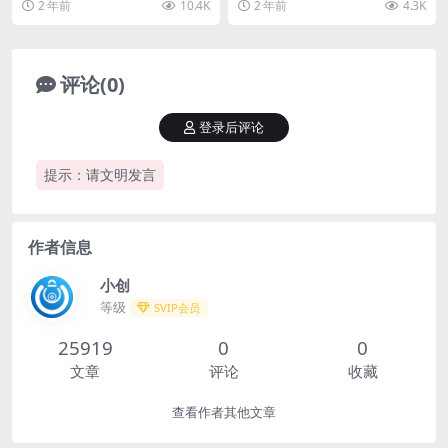
2 年前
10.4K
2 年前
4.3K
爆直播间 课程内...
角度+多案例呈现...
评论(0)
登录后评论
提示：请文明发言
作者信息
小创
等级
SVIP会员
25919
0
0
文章
评论
收藏
查看作者其他文章