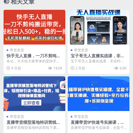
相关文章
带货卖货
带货卖货
快手无人直播，一刀不剪纯搬
宝子哥无人直播实战课，非实
运带货轻松日入500+，稳的一
时防风技术，聚焦抖音快手等
各位，今天给大家带来的是快手无
宝子哥无人直播实战课，非实时防
批，手机电脑都…
平台直播带货，轻松开启直播
人直播，一刀不剪纯搬运带货轻松
风技术，聚焦抖音快手等平台直播
9 月前
18.0K
2 月前
6.9K
变现之路(更新2026年5月29
日入500+，稳的一...
带货，轻松开启直播变...
日)
带货卖货
带货卖货
直播带货模型落地特训营线下
直播带货IP快速号实操课，全
课，​短视频引流+爆品+付费，
套干货运营实操课，实操经验
直播带货模型落地特训营线下课，​
直播带货IP快速号实操课，全套干
短视频锤爆直播间
+全方位多角度+多案例呈现
短视频引流+爆品+付费，短视频锤
货运营实操课，实操经验+全方位多