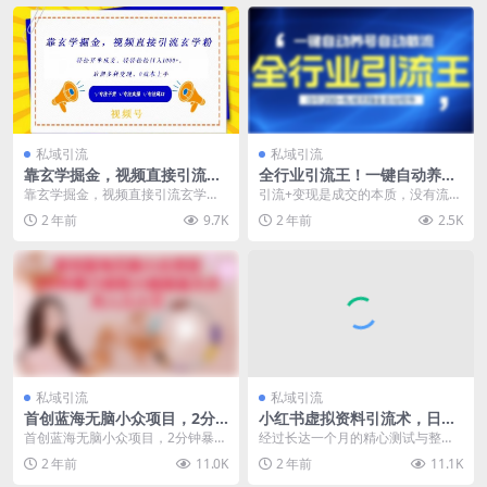
私域引流
私域引流
靠玄学掘金，视频直接引流玄
全行业引流王！一键自动养
学粉， 轻松开单成交，后期多
号，自动截流，日引私域200
靠玄学掘金，视频直接引流玄学
引流+变现是成交的本质，没有流量
种变现，0成本上手【揭秘】
+，安全无风险
粉， 轻松开单成交，后期多种变
你啥都不是！空谈长篇大论也没
2 年前
9.7K
2 年前
2.5K
现，0成本上手【揭秘】...
用！无法变现全都是废...
私域引流
私域引流
首创蓝海无脑小众项目，2分
小红书虚拟资料引流术，日暴
钟暴力吸粉小姐姐富太太，月
力引流300+创业粉，简单有
首创蓝海无脑小众项目，2分钟暴力
经过长达一个月的精心测试与整
入几十万【揭秘】
效，长期吸粉
吸粉小姐姐富太太，月入几十万
理，我终于为大家呈现了这篇详尽
2 年前
11.0K
2 年前
11.1K
【揭秘】 这个项目是...
的小红书通过虚拟资料引...