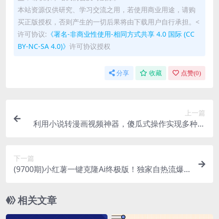
本站资源仅供研究、学习交流之用，若使用商业用途，请购
买正版授权，否则产生的一切后果将由下载用户自行承担。<
许可协议:
《署名-非商业性使用-相同方式共享 4.0 国际 (CC
BY-NC-SA 4.0)》
许可协议授权
分享
收藏
点赞(
0
)
上一篇
利用小说转漫画视频神器，傻瓜式操作实现多种变
现方式，单日收益500+【揭秘】
下一篇
(9700期)小红薯一键克隆Ai终极版！独家自热流爆
款引流，可矩阵不封号玩法！
相关文章