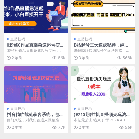
直播技巧
直播技巧
0粉丝0作品直播急速起号变
B站起号三天速成秘籍，纯原
米，小白直接开干
创不违规 可直播 稳定日入200
0粉丝0作品直播急速起号变米，小
哔哩哔哩快速起号的玩法攻略，热
+
白直接开干 课程内容： 001.新人开
门小众的赛道打法非常奈斯，帮助
2 年前
8.6K
3 年前
56.8K
播如何快速...
我们快速突破圈，不再...
直播技巧
直播技巧
抖音精准截流获客系统，包含
(9715期)挂机直播顶尖玩法，
抖音短视频、粉丝群、直播间
睡后日收入2000+、0成本，视
目前来说，对我们普通人做精准粉
本帖最后由 狼来了 于 2024-4-1 12:
采集以及留痕工具
频教学
丝有三种方式 一，抖音/小红书截流
26 编辑 挂机直播顶尖玩法，睡...
2 年前
7.7K
2 年前
5.6K
获客技术 1，脚...