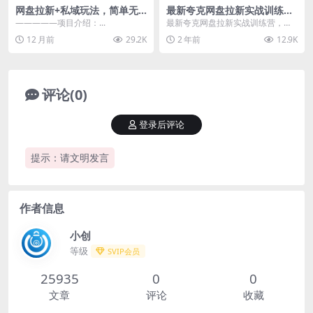
网盘拉新+私域玩法，简单无
最新夸克网盘拉新实战训练
脑，小白可做，当天见收益，
营，零成本日入100+
—————项目介绍：...
最新夸克网盘拉新实战训练营，零
实测单日可破千
成本日入100+ 项目原理 简单介绍
12 月前
29.2K
2 年前
12.9K
一下夸克拉新项...
评论(0)
登录后评论
提示：请文明发言
作者信息
小创
等级
SVIP会员
25935
0
0
文章
评论
收藏