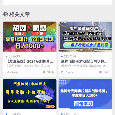
号，简单无脑，月入3W+
相关文章
CPS/CPA
CPS/CPA
【爱豆新媒】2024短剧机器人
黑神话悟空游戏配合网盘拉新
项目，全自动网盘拉新，日入
+多多虚拟+私域日变现3k+赚
【爱豆新媒】2024短剧机器人项
黑神话悟空游戏配合网盘拉新+多多
1000+【揭秘】
快钱方法，一鱼多吃蹭热点多
目，全自动网盘拉新，日入1000+
虚拟+私域日变现3k+赚快钱方法，
2 年前
20.6K
2 年前
7.4K
重变现【揭秘】
【揭秘】 继上...
一鱼多吃蹭热点...
CPS/CPA
CPS/CPA